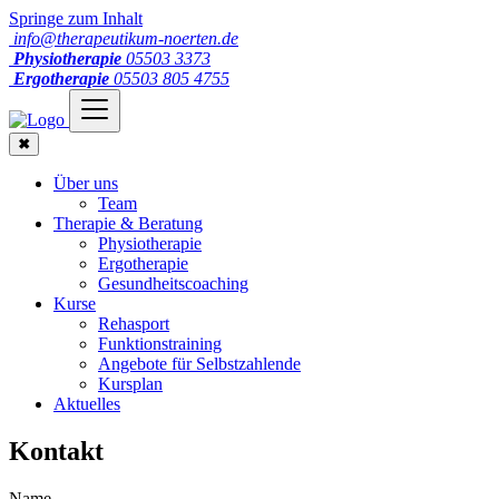
Springe zum Inhalt
info@therapeutikum-noerten.de
Physiotherapie
05503 3373
Ergotherapie
05503 805 4755
✖
Über uns
Team
Therapie & Beratung
Physiotherapie
Ergotherapie
Gesundheitscoaching
Kurse
Rehasport
Funktionstraining
Angebote für Selbstzahlende
Kursplan
Aktuelles
Kontakt
Name